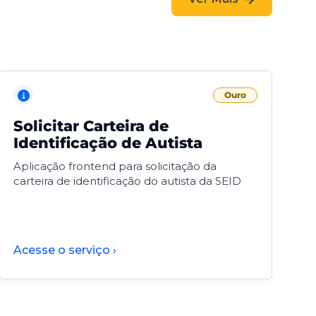
Ouro
Solicitar Carteira de
V
Identificação de Autista
F
Aplicação frontend para solicitação da
V
carteira de identificação do autista da SEID
F
d
d
Acesse o serviço ›
A